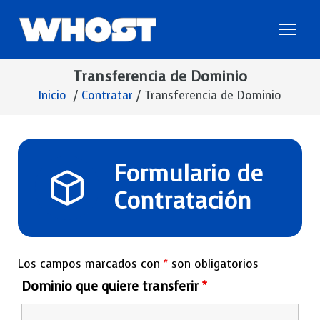
S
 dominios
a
l
t
Transferencia de Dominio
a
Inicio
/
Contratar
/
Transferencia de Dominio
r
a
l
c
Formulario de
o
Contratación
n
t
e
n
Los campos marcados con
*
son obligatorios
i
Dominio que quiere transferir
*
d
o